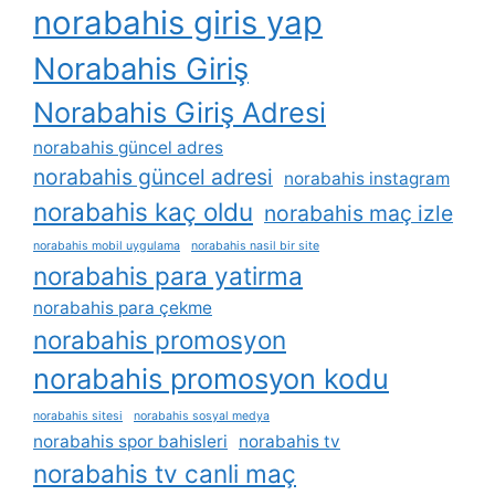
norabahis giris yap
Norabahis Giriş
Norabahis Giriş Adresi
norabahis güncel adres
norabahis güncel adresi
norabahis instagram
norabahis kaç oldu
norabahis maç izle
norabahis mobil uygulama
norabahis nasil bir site
norabahis para yatirma
norabahis para çekme
norabahis promosyon
norabahis promosyon kodu
norabahis sitesi
norabahis sosyal medya
norabahis spor bahisleri
norabahis tv
norabahis tv canli maç