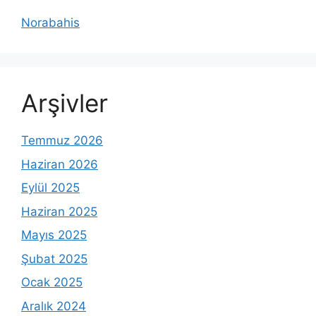
Norabahis
Arşivler
Temmuz 2026
Haziran 2026
Eylül 2025
Haziran 2025
Mayıs 2025
Şubat 2025
Ocak 2025
Aralık 2024