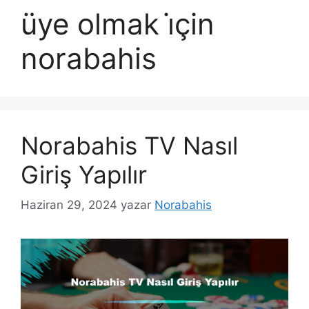
üye olmak i̇çin
norabahis
Norabahis TV Nasıl
Giriş Yapılır
Haziran 29, 2024
yazar
Norabahis