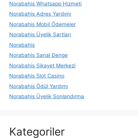
Norabahis Whatsapp Hizmeti
Norabahis Adres Yardımı
Norabahis Mobil Ödemeler
Norabahis Üyelik Şartları
Norabahis
Norabahis Sanal Denge
Norabahis Şikayet Merkezi
Norabahis Slot Casino
Norabahis Ödül Yardımı
Norabahis Üyelik Sonlandırma
Kategoriler