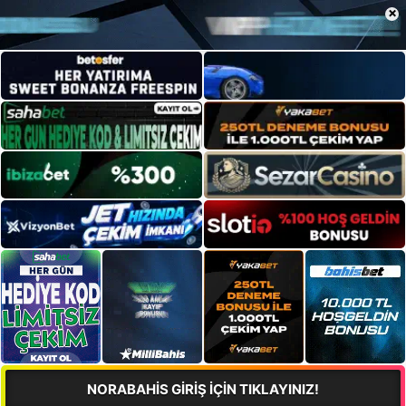
×
NORABAHİS GİRİŞ İÇİN TIKLAYINIZ!