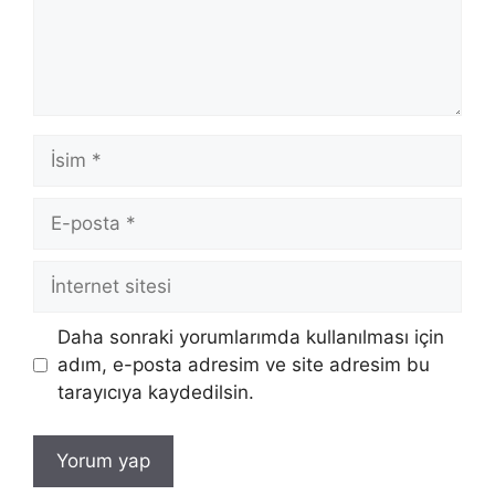
İsim
E-
posta
İnternet
sitesi
Daha sonraki yorumlarımda kullanılması için
adım, e-posta adresim ve site adresim bu
tarayıcıya kaydedilsin.