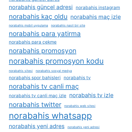
norabahis güncel adresi
norabahis instagram
norabahis kaç oldu
norabahis maç izle
norabahis mobil uygulama
norabahis nasil bir site
norabahis para yatirma
norabahis para çekme
norabahis promosyon
norabahis promosyon kodu
norabahis sitesi
norabahis sosyal medya
norabahis spor bahisleri
norabahis tv
norabahis tv canli maç
norabahis tv izle
norabahis tv canli maç izle
norabahis twitter
norabahis web sitesi
norabahis whatsapp
norabahis yeni adres
norabahis yeni adresi