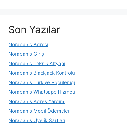
Son Yazılar
Norabahis Adresi
Norabahis Giriş
Norabahis Teknik Altyapı
Norabahis Blackjack Kontrolü
Norabahis Türkiye Popülerliği
Norabahis Whatsapp Hizmeti
Norabahis Adres Yardımı
Norabahis Mobil Ödemeler
Norabahis Üyelik Şartları