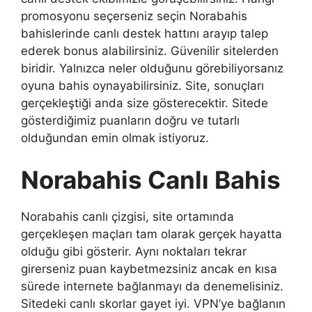
promosyonu seçerseniz seçin Norabahis
bahislerinde canlı destek hattını arayıp talep
ederek bonus alabilirsiniz. Güvenilir sitelerden
biridir. Yalnızca neler olduğunu görebiliyorsanız
oyuna bahis oynayabilirsiniz. Site, sonuçları
gerçekleştiği anda size gösterecektir. Sitede
gösterdiğimiz puanların doğru ve tutarlı
olduğundan emin olmak istiyoruz.
Norabahis Canlı Bahis
Norabahis canlı çizgisi, site ortamında
gerçekleşen maçları tam olarak gerçek hayatta
olduğu gibi gösterir. Aynı noktaları tekrar
girerseniz puan kaybetmezsiniz ancak en kısa
sürede internete bağlanmayı da denemelisiniz.
Sitedeki canlı skorlar gayet iyi. VPN’ye bağlanın