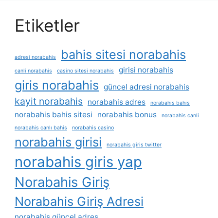
Etiketler
bahis sitesi norabahis
adresi norabahis
girisi norabahis
canli norabahis
casino sitesi norabahis
giris norabahis
güncel adresi norabahis
kayit norabahis
norabahis adres
norabahis bahis
norabahis bahis sitesi
norabahis bonus
norabahis canli
norabahis canlı bahis
norabahis casino
norabahis girisi
norabahis giris twitter
norabahis giris yap
Norabahis Giriş
Norabahis Giriş Adresi
norabahis güncel adres