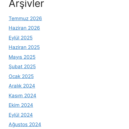
Arşivler
Temmuz 2026
Haziran 2026
Eylül 2025
Haziran 2025
Mayıs 2025
Şubat 2025
Ocak 2025
Aralık 2024
Kasım 2024
Ekim 2024
Eylül 2024
Ağustos 2024