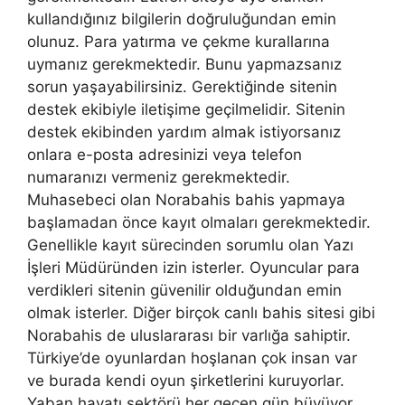
kullandığınız bilgilerin doğruluğundan emin
olunuz. Para yatırma ve çekme kurallarına
uymanız gerekmektedir. Bunu yapmazsanız
sorun yaşayabilirsiniz. Gerektiğinde sitenin
destek ekibiyle iletişime geçilmelidir. Sitenin
destek ekibinden yardım almak istiyorsanız
onlara e-posta adresinizi veya telefon
numaranızı vermeniz gerekmektedir.
Muhasebeci olan Norabahis bahis yapmaya
başlamadan önce kayıt olmaları gerekmektedir.
Genellikle kayıt sürecinden sorumlu olan Yazı
İşleri Müdüründen izin isterler. Oyuncular para
verdikleri sitenin güvenilir olduğundan emin
olmak isterler. Diğer birçok canlı bahis sitesi gibi
Norabahis de uluslararası bir varlığa sahiptir.
Türkiye’de oyunlardan hoşlanan çok insan var
ve burada kendi oyun şirketlerini kuruyorlar.
Yaban hayatı sektörü her geçen gün büyüyor.