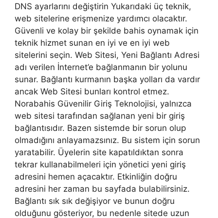
DNS ayarlarını değiştirin Yukarıdaki üç teknik,
web sitelerine erişmenize yardımcı olacaktır.
Güvenli ve kolay bir şekilde bahis oynamak için
teknik hizmet sunan en iyi ve en iyi web
sitelerini seçin. Web Sitesi, Yeni Bağlantı Adresi
adı verilen İnternet’e bağlanmanın bir yolunu
sunar. Bağlantı kurmanın başka yolları da vardır
ancak Web Sitesi bunları kontrol etmez.
Norabahis Güvenilir Giriş Teknolojisi, yalnızca
web sitesi tarafından sağlanan yeni bir giriş
bağlantısıdır. Bazen sistemde bir sorun olup
olmadığını anlayamazsınız. Bu sistem için sorun
yaratabilir. Üyelerin site kapatıldıktan sonra
tekrar kullanabilmeleri için yönetici yeni giriş
adresini hemen açacaktır. Etkinliğin doğru
adresini her zaman bu sayfada bulabilirsiniz.
Bağlantı sık sık değişiyor ve bunun doğru
olduğunu gösteriyor, bu nedenle sitede uzun