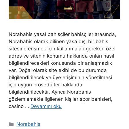
Norabahis yasal bahisçiler bahisçiler arasında,
Norabahis olarak bilinen yasa dışı bir bahis
sitesine erişmek için kullanmaları gereken özel
adres ve sitenin konumu hakkında onları nasıl
bilgilendirecekleri konusunda bir anlaşmazlık
var. Doğal olarak site ekibi de bu durumda
bilgilendirilecek ve üye erişiminin yönetilmesi
için uygun prosedürler hakkında
bilgilendirilecektir. Ayrıca Norabahis
gözlemlemekle ilgilenen kişiler spor bahisleri,
casino …
Devamını oku
Kategoriler
Norabahis