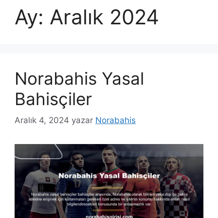
Ay:
Aralık 2024
Norabahis Yasal
Bahisçiler
Aralık 4, 2024
yazar
Norabahis