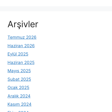
Arşivler
Temmuz 2026
Haziran 2026
Eylül 2025
Haziran 2025
Mayıs 2025
Şubat 2025
Ocak 2025
Aralık 2024
Kasım 2024