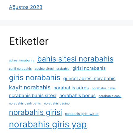
Ağustos 2023
Etiketler
bahis sitesi norabahis
adresi norabahis
girisi norabahis
canli norabahis
casino sitesi norabahis
giris norabahis
güncel adresi norabahis
kayit norabahis
norabahis adres
norabahis bahis
norabahis bahis sitesi
norabahis bonus
norabahis canli
norabahis canlı bahis
norabahis casino
norabahis girisi
norabahis giris twitter
norabahis giris yap