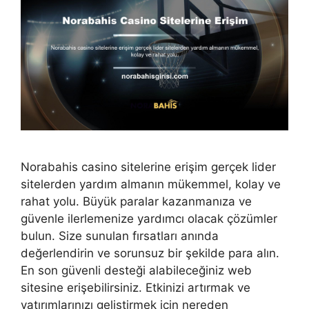
Norabahis casino sitelerine erişim gerçek lider
sitelerden yardım almanın mükemmel, kolay ve
rahat yolu. Büyük paralar kazanmanıza ve
güvenle ilerlemenize yardımcı olacak çözümler
bulun. Size sunulan fırsatları anında
değerlendirin ve sorunsuz bir şekilde para alın.
En son güvenli desteği alabileceğiniz web
sitesine erişebilirsiniz. Etkinizi artırmak ve
yatırımlarınızı geliştirmek için nereden