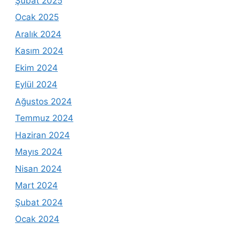
Şubat 2025
Ocak 2025
Aralık 2024
Kasım 2024
Ekim 2024
Eylül 2024
Ağustos 2024
Temmuz 2024
Haziran 2024
Mayıs 2024
Nisan 2024
Mart 2024
Şubat 2024
Ocak 2024