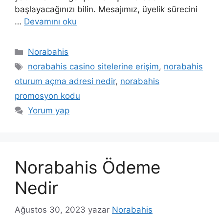
başlayacağınızı bilin. Mesajımız, üyelik sürecini
…
Devamını oku
Kategoriler
Norabahis
Etiketler
norabahis casino sitelerine erişim
,
norabahis
oturum açma adresi nedir
,
norabahis
promosyon kodu
Yorum yap
Norabahis Ödeme
Nedir
Ağustos 30, 2023
yazar
Norabahis