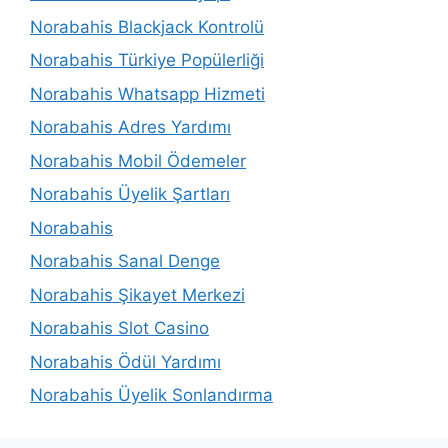
Norabahis Blackjack Kontrolü
Norabahis Türkiye Popülerliği
Norabahis Whatsapp Hizmeti
Norabahis Adres Yardımı
Norabahis Mobil Ödemeler
Norabahis Üyelik Şartları
Norabahis
Norabahis Sanal Denge
Norabahis Şikayet Merkezi
Norabahis Slot Casino
Norabahis Ödül Yardımı
Norabahis Üyelik Sonlandırma