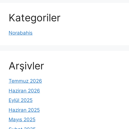
Kategoriler
Norabahis
Arşivler
Temmuz 2026
Haziran 2026
Eylül 2025
Haziran 2025
Mayıs 2025