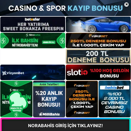
×
NORABAHİS GİRİŞ İÇİN TIKLAYINIZ!