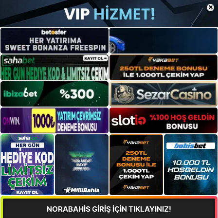
×
NORABAHİS GİRİŞ İÇİN TIKLAYINIZ!