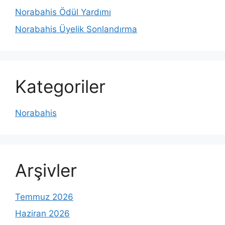
Norabahis Ödül Yardımı
Norabahis Üyelik Sonlandırma
Kategoriler
Norabahis
Arşivler
Temmuz 2026
Haziran 2026