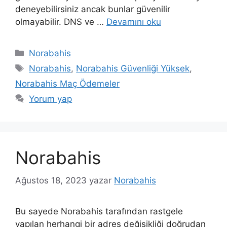
deneyebilirsiniz ancak bunlar güvenilir
olmayabilir. DNS ve …
Devamını oku
Kategoriler
Norabahis
Etiketler
Norabahis
,
Norabahis Güvenliği Yüksek
,
Norabahis Maç Ödemeler
Yorum yap
Norabahis
Ağustos 18, 2023
yazar
Norabahis
Bu sayede Norabahis tarafından rastgele
yapılan herhangi bir adres değişikliği doğrudan