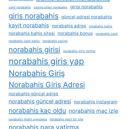
girisi norabahis
canli norabahis
casino sitesi norabahis
giris norabahis
güncel adresi norabahis
kayit norabahis
norabahis adres
norabahis bahis
norabahis bahis sitesi
norabahis bonus
norabahis canli
norabahis canlı bahis
norabahis casino
norabahis girisi
norabahis giris twitter
norabahis giris yap
Norabahis Giriş
Norabahis Giriş Adresi
norabahis güncel adres
norabahis güncel adresi
norabahis instagram
norabahis kaç oldu
norabahis maç izle
norabahis mobil uygulama
norabahis nasil bir site
norabahis para yatirma