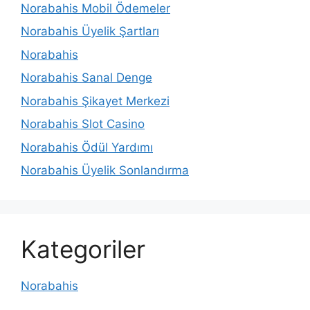
Norabahis Mobil Ödemeler
Norabahis Üyelik Şartları
Norabahis
Norabahis Sanal Denge
Norabahis Şikayet Merkezi
Norabahis Slot Casino
Norabahis Ödül Yardımı
Norabahis Üyelik Sonlandırma
Kategoriler
Norabahis