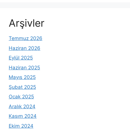
Arşivler
Temmuz 2026
Haziran 2026
Eylül 2025
Haziran 2025
Mayıs 2025
Şubat 2025
Ocak 2025
Aralık 2024
Kasım 2024
Ekim 2024