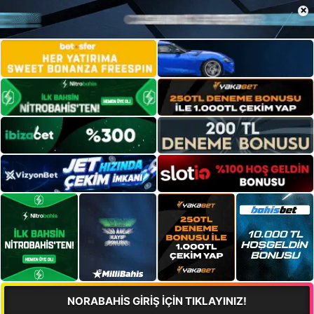
×
NORABAHİS GİRİŞ İÇİN TIKLAYINIZ!