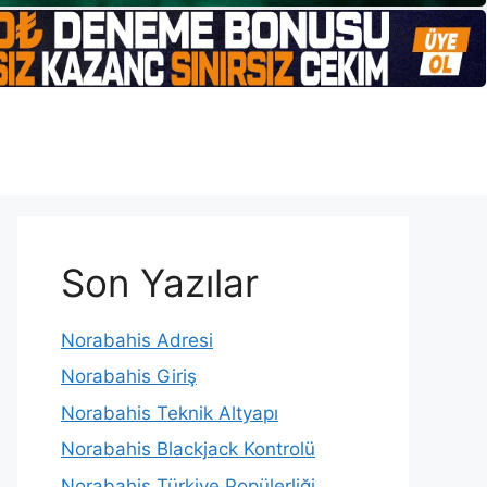
Son Yazılar
Norabahis Adresi
Norabahis Giriş
Norabahis Teknik Altyapı
Norabahis Blackjack Kontrolü
Norabahis Türkiye Popülerliği