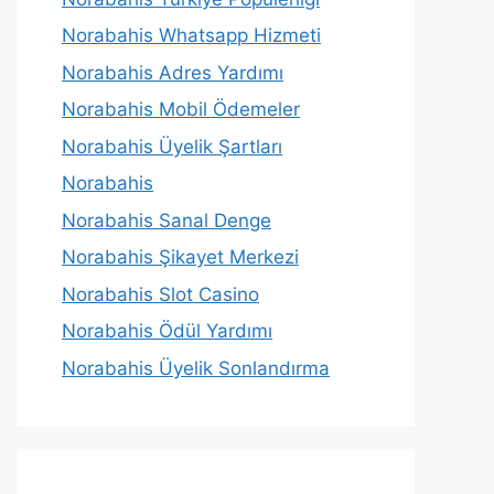
Norabahis Whatsapp Hizmeti
Norabahis Adres Yardımı
Norabahis Mobil Ödemeler
Norabahis Üyelik Şartları
Norabahis
Norabahis Sanal Denge
Norabahis Şikayet Merkezi
Norabahis Slot Casino
Norabahis Ödül Yardımı
Norabahis Üyelik Sonlandırma