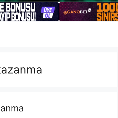
 kazanma
zanma