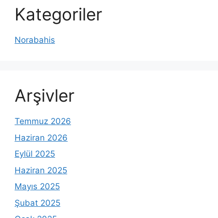
Kategoriler
Norabahis
Arşivler
Temmuz 2026
Haziran 2026
Eylül 2025
Haziran 2025
Mayıs 2025
Şubat 2025