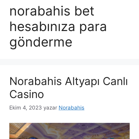
norabahis bet
hesabınıza para
gönderme
Norabahis Altyapı Canlı
Casino
Ekim 4, 2023
yazar
Norabahis