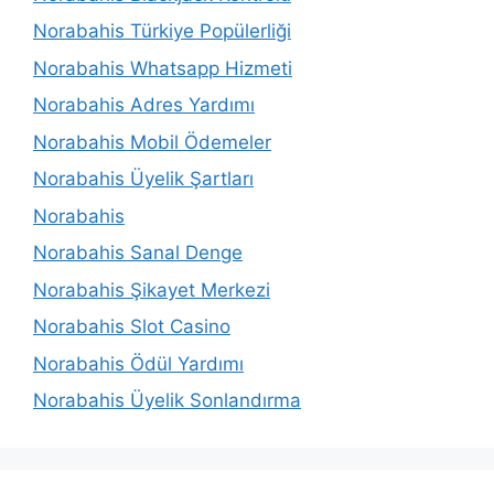
Norabahis Türkiye Popülerliği
Norabahis Whatsapp Hizmeti
Norabahis Adres Yardımı
Norabahis Mobil Ödemeler
Norabahis Üyelik Şartları
Norabahis
Norabahis Sanal Denge
Norabahis Şikayet Merkezi
Norabahis Slot Casino
Norabahis Ödül Yardımı
Norabahis Üyelik Sonlandırma