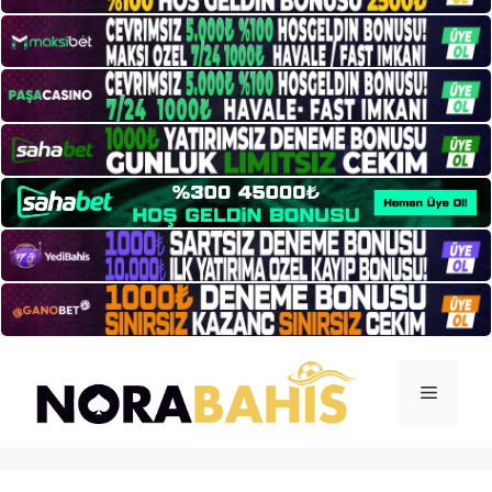
İçeriğe
atla
Menü