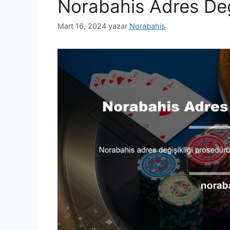
Norabahis Adres Değ
Mart 16, 2024
yazar
Norabahis