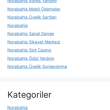
Norabahis Adres Yardımı
Norabahis Mobil Ödemeler
Norabahis Üyelik Şartları
Norabahis
Norabahis Sanal Denge
Norabahis Şikayet Merkezi
Norabahis Slot Casino
Norabahis Ödül Yardımı
Norabahis Üyelik Sonlandırma
Kategoriler
Norabahis