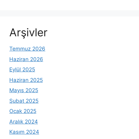
Arşivler
Temmuz 2026
Haziran 2026
Eylül 2025
Haziran 2025
Mayıs 2025
Şubat 2025
Ocak 2025
Aralık 2024
Kasım 2024