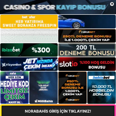
×
NORABAHİS GİRİŞ İÇİN TIKLAYINIZ!