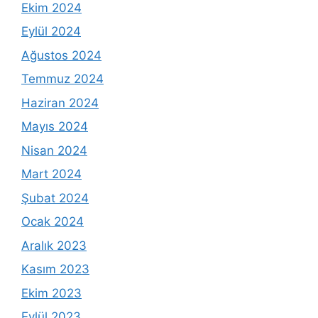
Ekim 2024
Eylül 2024
Ağustos 2024
Temmuz 2024
Haziran 2024
Mayıs 2024
Nisan 2024
Mart 2024
Şubat 2024
Ocak 2024
Aralık 2023
Kasım 2023
Ekim 2023
Eylül 2023