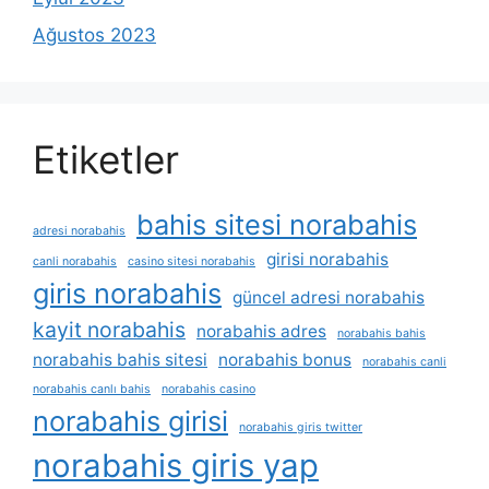
Ağustos 2023
Etiketler
bahis sitesi norabahis
adresi norabahis
girisi norabahis
canli norabahis
casino sitesi norabahis
giris norabahis
güncel adresi norabahis
kayit norabahis
norabahis adres
norabahis bahis
norabahis bahis sitesi
norabahis bonus
norabahis canli
norabahis canlı bahis
norabahis casino
norabahis girisi
norabahis giris twitter
norabahis giris yap