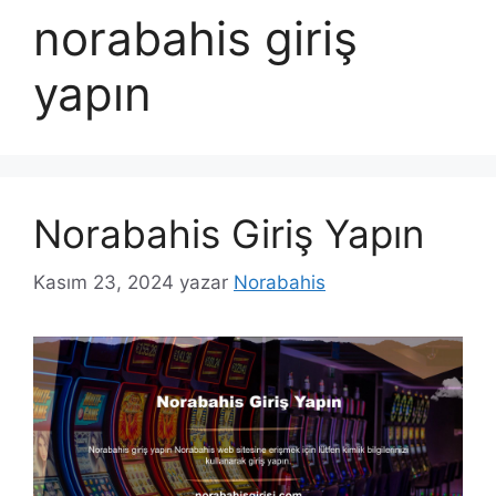
norabahis giriş
yapın
Norabahis Giriş Yapın
Kasım 23, 2024
yazar
Norabahis