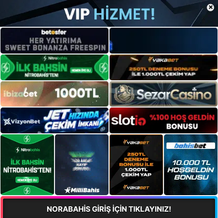
×
NORABAHİS GİRİŞ İÇİN TIKLAYINIZ!