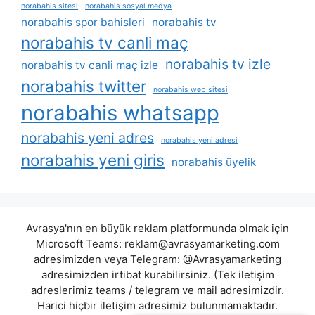
norabahis sitesi
norabahis sosyal medya
norabahis spor bahisleri
norabahis tv
norabahis tv canli maç
norabahis tv izle
norabahis tv canli maç izle
norabahis twitter
norabahis web sitesi
norabahis whatsapp
norabahis yeni adres
norabahis yeni adresi
norabahis yeni giris
norabahis üyelik
Avrasya'nın en büyük reklam platformunda olmak için
Microsoft Teams:
reklam@avrasyamarketing.com
adresimizden veya Telegram: @Avrasyamarketing
adresimizden irtibat kurabilirsiniz. (Tek iletişim
adreslerimiz teams / telegram ve mail adresimizdir.
Harici hiçbir iletişim adresimiz bulunmamaktadır.