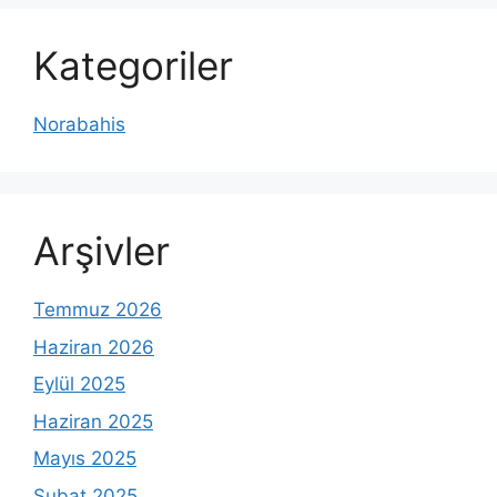
Kategoriler
Norabahis
Arşivler
Temmuz 2026
Haziran 2026
Eylül 2025
Haziran 2025
Mayıs 2025
Şubat 2025