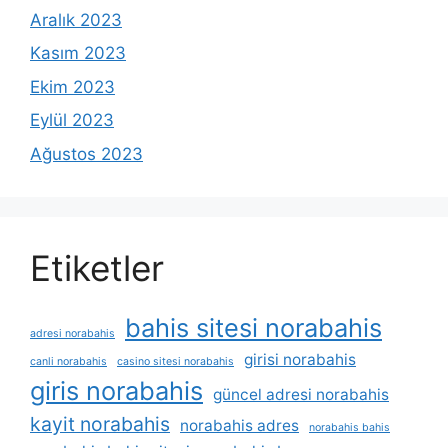
Aralık 2023
Kasım 2023
Ekim 2023
Eylül 2023
Ağustos 2023
Etiketler
bahis sitesi norabahis
adresi norabahis
girisi norabahis
canli norabahis
casino sitesi norabahis
giris norabahis
güncel adresi norabahis
kayit norabahis
norabahis adres
norabahis bahis