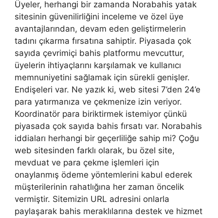
Üyeler, herhangi bir zamanda Norabahis yatak
sitesinin güvenilirliğini inceleme ve özel üye
avantajlarından, devam eden geliştirmelerin
tadını çıkarma fırsatına sahiptir. Piyasada çok
sayıda çevrimiçi bahis platformu mevcuttur,
üyelerin ihtiyaçlarını karşılamak ve kullanıcı
memnuniyetini sağlamak için sürekli genişler.
Endişeleri var. Ne yazık ki, web sitesi 7’den 24’e
para yatırmanıza ve çekmenize izin veriyor.
Koordinatör para biriktirmek istemiyor çünkü
piyasada çok sayıda bahis fırsatı var. Norabahis
iddiaları herhangi bir geçerliliğe sahip mi? Çoğu
web sitesinden farklı olarak, bu özel site,
mevduat ve para çekme işlemleri için
onaylanmış ödeme yöntemlerini kabul ederek
müşterilerinin rahatlığına her zaman öncelik
vermiştir. Sitemizin URL adresini onlarla
paylaşarak bahis meraklılarına destek ve hizmet