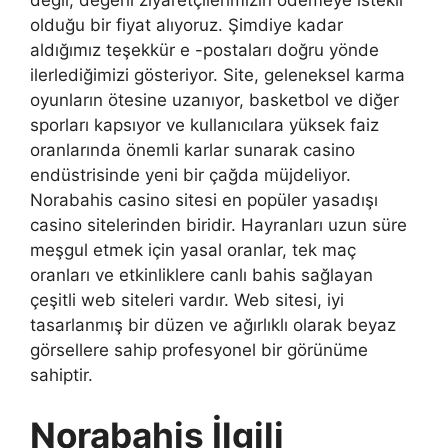
değil, değerli ziyaretçilerimizin ödemeye istekli
olduğu bir fiyat alıyoruz. Şimdiye kadar
aldığımız teşekkür e -postaları doğru yönde
ilerlediğimizi gösteriyor. Site, geleneksel karma
oyunların ötesine uzanıyor, basketbol ve diğer
sporları kapsıyor ve kullanıcılara yüksek faiz
oranlarında önemli karlar sunarak casino
endüstrisinde yeni bir çağda müjdeliyor.
Norabahis casino sitesi en popüler yasadışı
casino sitelerinden biridir. Hayranları uzun süre
meşgul etmek için yasal oranlar, tek maç
oranları ve etkinliklere canlı bahis sağlayan
çeşitli web siteleri vardır. Web sitesi, iyi
tasarlanmış bir düzen ve ağırlıklı olarak beyaz
görsellere sahip profesyonel bir görünüme
sahiptir.
Norabahis İlgili