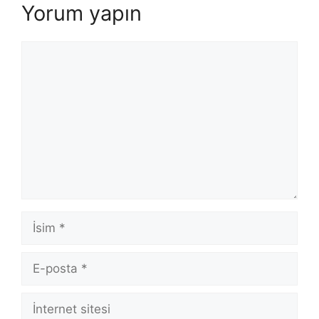
Yorum yapın
Yorum
İsim
E-
posta
İnternet
sitesi