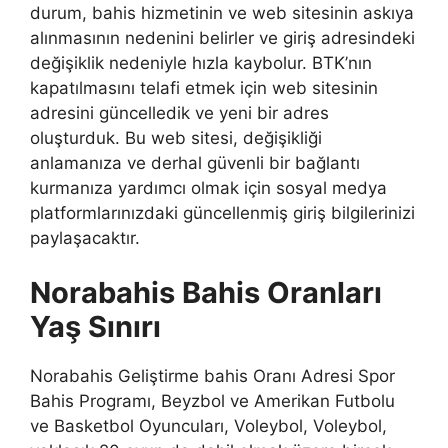
durum, bahis hizmetinin ve web sitesinin askıya
alınmasının nedenini belirler ve giriş adresindeki
değişiklik nedeniyle hızla kaybolur. BTK’nın
kapatılmasını telafi etmek için web sitesinin
adresini güncelledik ve yeni bir adres
oluşturduk. Bu web sitesi, değişikliği
anlamanıza ve derhal güvenli bir bağlantı
kurmanıza yardımcı olmak için sosyal medya
platformlarınızdaki güncellenmiş giriş bilgilerinizi
paylaşacaktır.
Norabahis Bahis Oranları
Yaş Sınırı
Norabahis Geliştirme bahis Oranı Adresi Spor
Bahis Programı, Beyzbol ve Amerikan Futbolu
ve Basketbol Oyuncuları, Voleybol, Voleybol,