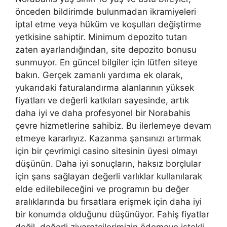
önceden bildirimde bulunmadan ikramiyeleri
iptal etme veya hüküm ve koşulları değiştirme
yetkisine sahiptir. Minimum depozito tutarı
zaten ayarlandığından, site depozito bonusu
sunmuyor. En güncel bilgiler için lütfen siteye
bakın. Gerçek zamanlı yardıma ek olarak,
yukarıdaki faturalandırma alanlarının yüksek
fiyatları ve değerli katkıları sayesinde, artık
daha iyi ve daha profesyonel bir Norabahis
çevre hizmetlerine sahibiz. Bu ilerlemeye devam
etmeye kararlıyız. Kazanma şansınızı artırmak
için bir çevrimiçi casino sitesinin üyesi olmayı
düşünün. Daha iyi sonuçların, haksız borçlular
için şans sağlayan değerli varlıklar kullanılarak
elde edilebileceğini ve programın bu değer
aralıklarında bu fırsatlara erişmek için daha iyi
bir konumda olduğunu düşünüyor. Fahiş fiyatlar