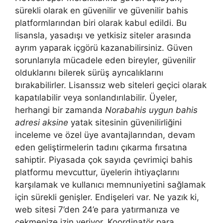
sürekli olarak en güvenilir ve güvenilir bahis
platformlarından biri olarak kabul edildi. Bu
lisansla, yasadışı ve yetkisiz siteler arasında
ayrım yaparak içgörü kazanabilirsiniz. Güven
sorunlarıyla mücadele eden bireyler, güvenilir
olduklarını bilerek sürüş ayrıcalıklarını
bırakabilirler. Lisanssız web siteleri geçici olarak
kapatılabilir veya sonlandırılabilir. Üyeler,
herhangi bir zamanda
Norabahis uygun bahis
adresi aksine
yatak sitesinin güvenilirliğini
inceleme ve özel üye avantajlarından, devam
eden geliştirmelerin tadını çıkarma fırsatına
sahiptir. Piyasada çok sayıda çevrimiçi bahis
platformu mevcuttur, üyelerin ihtiyaçlarını
karşılamak ve kullanıcı memnuniyetini sağlamak
için sürekli genişler. Endişeleri var. Ne yazık ki,
web sitesi 7’den 24’e para yatırmanıza ve
çekmenize izin veriyor. Koordinatör para