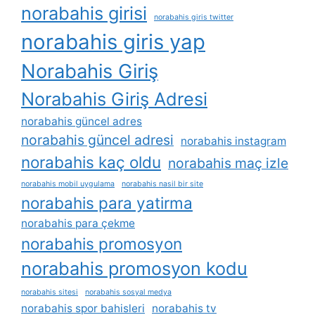
norabahis girisi
norabahis giris twitter
norabahis giris yap
Norabahis Giriş
Norabahis Giriş Adresi
norabahis güncel adres
norabahis güncel adresi
norabahis instagram
norabahis kaç oldu
norabahis maç izle
norabahis mobil uygulama
norabahis nasil bir site
norabahis para yatirma
norabahis para çekme
norabahis promosyon
norabahis promosyon kodu
norabahis sitesi
norabahis sosyal medya
norabahis spor bahisleri
norabahis tv