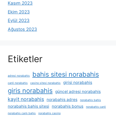
Kasım 2023
Ekim 2023
Eylül 2023
Ağustos 2023
Etiketler
bahis sitesi norabahis
adresi norabahis
girisi norabahis
canli norabahis
casino sitesi norabahis
giris norabahis
güncel adresi norabahis
kayit norabahis
norabahis adres
norabahis bahis
norabahis bahis sitesi
norabahis bonus
norabahis canli
norabahis canlı bahis
norabahis casino